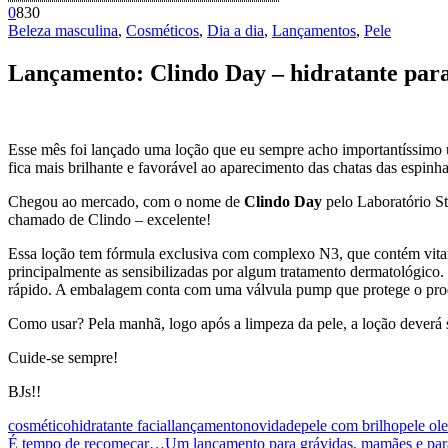
0
830
Beleza masculina
,
Cosméticos
,
Dia a dia
,
Lançamentos
,
Pele
Lançamento: Clindo Day – hidratante para
Esse mês foi lançado uma loção que eu sempre acho importantíssimo u
fica mais brilhante e favorável ao aparecimento das chatas das espin
Chegou ao mercado, com o nome de
Clindo Day
pelo Laboratório St
chamado de Clindo – excelente!
Essa loção tem fórmula exclusiva com complexo N3, que contém vitami
principalmente as sensibilizadas por algum tratamento dermatológico
rápido. A embalagem conta com uma válvula pump que protege o produ
Como usar? Pela manhã, logo após a limpeza da pele, a loção deverá 
Cuide-se sempre!
BJs!!
cosmético
hidratante facial
lançamento
novidade
pele com brilho
pele ol
É tempo de recomeçar…
Um lançamento para grávidas, mamães e para 