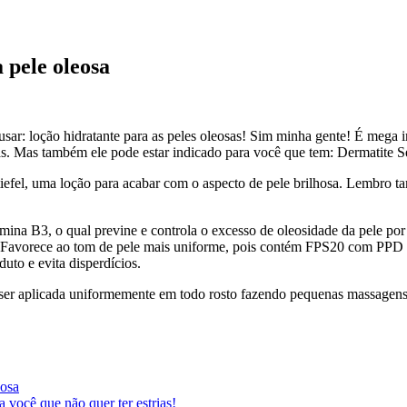
 pele oleosa
sar: loção hidratante para as peles oleosas! Sim minha gente! É mega 
has. Mas também ele pode estar indicado para você que tem: Dermatite S
iefel, uma loção para acabar com o aspecto de pele brilhosa. Lembro t
na B3, o qual previne e controla o excesso de oleosidade da pele por 
. Favorece ao tom de pele mais uniforme, pois contém FPS20 com PPD (p
to e evita disperdícios.
ser aplicada uniformemente em todo rosto fazendo pequenas massagens c
eosa
você que não quer ter estrias!