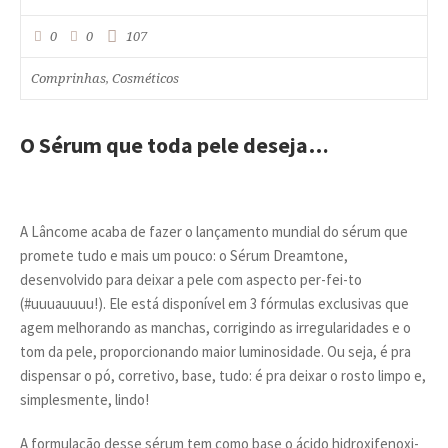
0
0
107
Comprinhas
Cosméticos
,
O Sérum que toda pele deseja…
A Lâncome acaba de fazer o lançamento mundial do sérum que
promete tudo e mais um pouco: o Sérum Dreamtone,
desenvolvido para deixar a pele com aspecto per-fei-to
(#uuuauuuu!). Ele está disponível em 3 fórmulas exclusivas que
agem melhorando as manchas, corrigindo as irregularidades e o
tom da pele, proporcionando maior luminosidade. Ou seja, é pra
dispensar o pó, corretivo, base, tudo: é pra deixar o rosto limpo e,
simplesmente, lindo!
A formulação desse sérum tem como base o ácido hidroxifenoxi-