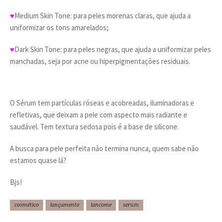
♥
Medium Skin Tone: para peles morenas claras, que ajuda a
uniformizar os tons amarelados;
♥
Dark Skin Tone: para peles negras, que ajuda a uniformizar peles
manchadas, seja por acne ou hiperpigmentações residuais.
O Sérum tem partículas róseas e acobreadas, iluminadoras e
refletivas, que deixam a pele com aspecto mais radiante e
saudável. Tem textura sedosa pois é a base de silicone.
A busca para pele perfeita não termina nunca, quem sabe não
estamos quase lá?
Bjs!
cosmético
lançamento
lancome
serum