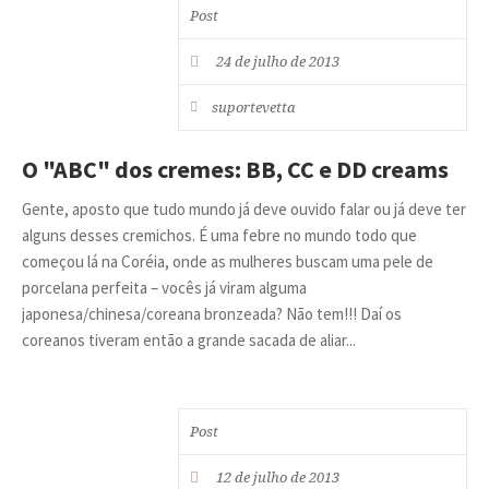
Post
24 de julho de 2013
suportevetta
O "ABC" dos cremes: BB, CC e DD creams
Gente, aposto que tudo mundo já deve ouvido falar ou já deve ter
alguns desses cremichos. É uma febre no mundo todo que
começou lá na Coréia, onde as mulheres buscam uma pele de
porcelana perfeita – vocês já viram alguma
japonesa/chinesa/coreana bronzeada? Não tem!!! Daí os
coreanos tiveram então a grande sacada de aliar...
Post
12 de julho de 2013